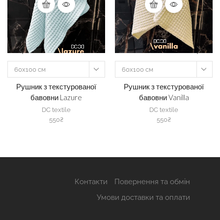
60х100 см
60х100 см
Рушник з текстурованої
Рушник з текстурованої
бавовни Lazure
бавовни Vanilla
DC textile
DC textile
550
₴
550
₴
Контакти
Повернення та обмін
Умови доставки та оплати