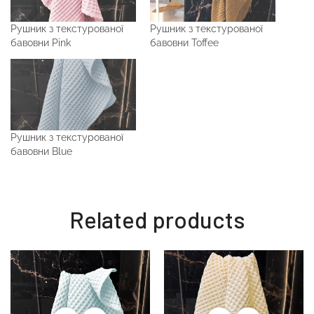
Рушник з текстурованої
Рушник з текстурованої
бавовни Pink
бавовни Toffee
Рушник з текстурованої
бавовни Blue
Related products