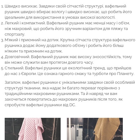
Швидко висихає. Завдяки своїй сітчастій структурі, вафельний
рушник швидко вбирає вологу і швидко висихає, що робить його
ідеальним для використання в умовах високої вологості.
Легкий і компактний. Вафельний рушник має менші масу і об’єм,
ніж махровий, що робить його зручним варіантом для пляжу та
спортзалу.
М’який і приємний на дотик. Крупна сітчаста структура вафельного
рушника додає йому додаткового об’єму і робить його більш
м’яким та приємним на дотик.
Довговічний. Вафельний рушник має високу зносостійкість, тому
він може служити вам протягом довгого часу.
Стильний. Вафельні рушники це екологічний тренд, що прийшов
до нас з Європи. Це ознака гарного смаку та турботи про Планету.
Загалом, вафельні рушники є унікальними завдяки своїй особливій
структурі тканини, яка надає їм багато переваг порівняно з
традиційними махровими рушниками. Та й навряд чи вам
захочеться повертатись до махрових рушників після того, як
спробуєте вафельні рушники від DC.