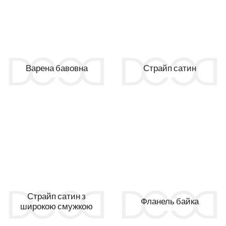
Варена бавовна
Страйп сатин
Страйп сатин з
Фланель байка
широкою смужкою