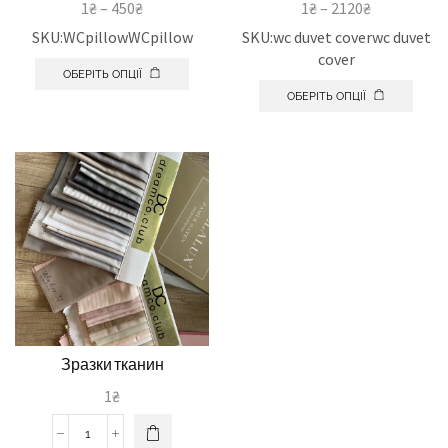
1
₴
–
450
₴
1
₴
–
2120
₴
SKU:WCpillowWCpillow
SKU:wc duvet coverwc duvet
cover
ОБЕРІТЬ ОПЦІЇ
ОБЕРІТЬ ОПЦІЇ
Зразки тканин
1
₴