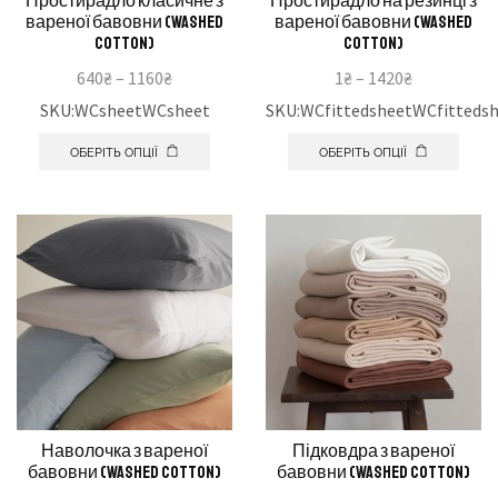
Простирадло класичне з
Простирадло на резинці з
вареної бавовни (washed
вареної бавовни (washed
cotton)
cotton)
640
₴
–
1160
₴
1
₴
–
1420
₴
SKU:WCsheetWCsheet
SKU:WCfittedsheetWCfitteds
ОБЕРІТЬ ОПЦІЇ
ОБЕРІТЬ ОПЦІЇ
Наволочка з вареної
Підковдра з вареної
бавовни (washed cotton)
бавовни (washed cotton)