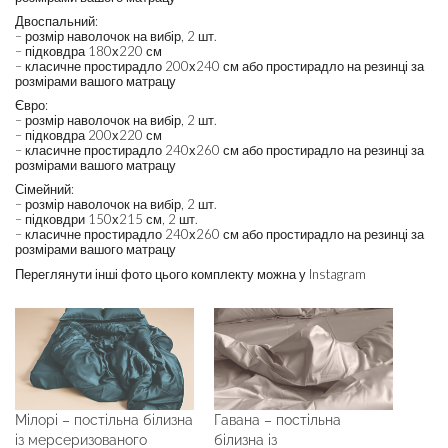
Двоспальний:
– розмір наволочок на вибір, 2 шт.
– підковдра 180х220 см
– класичне простирадло 200х240 см або простирадло на резинці за
розмірами вашого матрацу
Євро:
– розмір наволочок на вибір, 2 шт.
– підковдра 200х220 см
– класичне простирадло 240х260 см або простирадло на резинці за
розмірами вашого матрацу
Сімейний:
– розмір наволочок на вибір, 2 шт.
– підковдри 150х215 см, 2 шт.
– класичне простирадло 240х260 см або простирадло на резинці за
розмірами вашого матрацу
Переглянути інші фото цього комплекту можна у Instagram
Мілорі – постільна білизна
Гавана – постільна
із мерсеризованого
білизна із