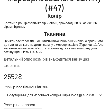
(#47)
Колір
Світлий сіро-бірюзовий колір. Легкий, прохолодний, з насиченим
сірим підтоном.
Тканина
Цей комплект постільної білизни виконаний з неймовірно приємного
до тіла та м’якого на дотик сатину з мерсеризацією (Туреччина). Але
незважаючи на свою м’якість, тканина цупка і має еталонну для
сатину щільність 140 г/м2
Детальний опис розмірів знаходиться внизу цієї
сторінки.
2552
₴
Розмір постільної білизни
Розмір наволочок