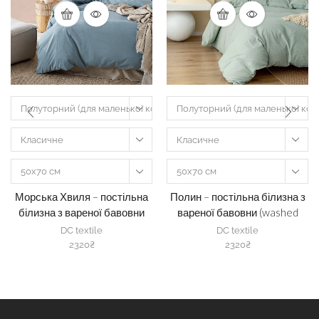
Полуторний (для маленької ковдри шириною 135-160 см)
Полуторний (для маленької ков
Класичне
Класичне
50х70 см
50х70 см
Морська Хвиля – постільна
Полин – постільна білизна з
білизна з вареної бавовни
вареної бавовни (washed
(washed cotton) (#67)
cotton) (#66)
DC textile
DC textile
2320
₴
2320
₴