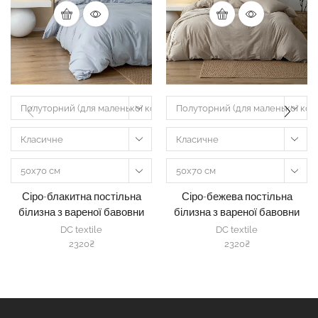
Полуторний (для маленької ковдри шириною 135-160 см)
Полуторний (для маленької ков
Класичне
Класичне
50х70 см
50х70 см
Сіро-блакитна постільна
Сіро-бежева постільна
білизна з вареної бавовни
білизна з вареної бавовни
(washed cotton) (#62)
(washed cotton) (#7)
DC textile
DC textile
2320
₴
2320
₴