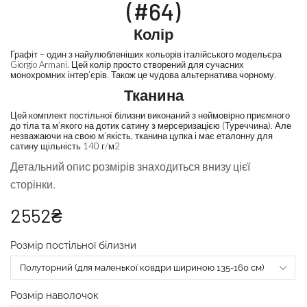
(#64)
Колір
Графіт – один з найулюбленіших кольорів італійського модельєра
Giorgio Armani. Цей колір просто створений для сучасних
монохромних інтер’єрів.
Також це
чудова альтернатива чорному.
Тканина
Цей комплект постільної білизни виконаний з неймовірно приємного
до тіла та м’якого на дотик сатину з мерсеризацією (Туреччина). Але
незважаючи на свою м’якість, тканина цупка і має еталонну для
сатину щільність 140 г/м2
Детальний опис розмірів знаходиться внизу цієї
сторінки.
2552
₴
Розмір постільної білизни
Розмір наволочок