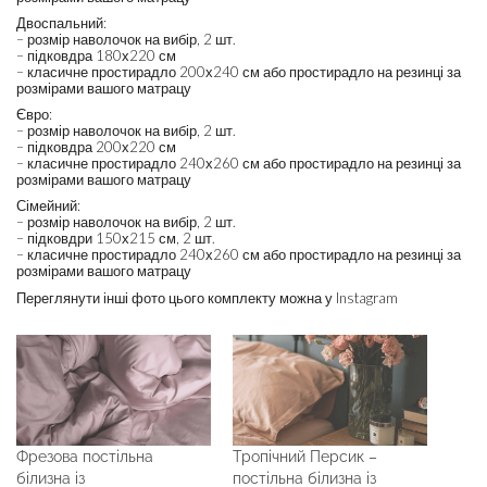
Двоспальний:
– розмір наволочок на вибір, 2 шт.
– підковдра 180х220 см
– класичне простирадло 200х240 см або простирадло на резинці за
розмірами вашого матрацу
Євро:
– розмір наволочок на вибір, 2 шт.
– підковдра 200х220 см
– класичне простирадло 240х260 см або простирадло на резинці за
розмірами вашого матрацу
Сімейний:
– розмір наволочок на вибір, 2 шт.
– підковдри 150х215 см, 2 шт.
– класичне простирадло 240х260 см або простирадло на резинці за
розмірами вашого матрацу
Переглянути інші фото цього комплекту можна у Instagram
Фрезова постільна
Тропічний Персик –
білизна із
постільна білизна із