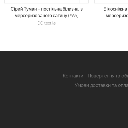
Сірий Туман – постільна білизна із
Білосніжна 
мерсеризованого сатину (#65)
мерсеризо
DC textile
Контакти
Повернення та об
Умови доставки та опл