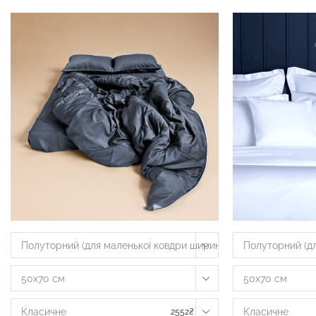
Полуторний (для маленької ковдри шириною 135-160 см)
Полуторний (дл
50х70 см
50х70 см
Класичне
Класичне
2552
₴