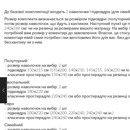
До базової комплектації входить 2 наволочки і підковдра (для сім
Розмір комплекта визначається за розміром підковдри (полуторний
потім розмір наволочок, що йдуть з кантиком. Наступний пункт це
240х260 см) чи на резинці за розмірами вашого матрацу. На вибір 
потрібний вам розмір у коментарі до замовлення. Власне, це стос
коментарі який саме потрібен і ми виготовимо його для вас. Без д
без кантику чи з ним.
Полуторний:
– розмір наволочок на вибір, 2 шт.
– підковдра 150х215 см (135х200, 140х210, 145х215, 160х220 чи ін.
– класичне простирадло 150х240 см або простирадло на резинці 
Двоспальний:
– розмір наволочок на вибір, 2 шт.
– підковдра 180х220 см
– класичне простирадло 220х240 см або простирадло на резинці 
Євро:
– розмір наволочок на вибір, 2 шт.
– підковдра 200х220 см (200х200, 220х240, 240х260 чи ін.)
– класичне простирадло 240х260 см або простирадло на резинці 
Сімейний:
– розмір наволочок на вибір, 2 шт.