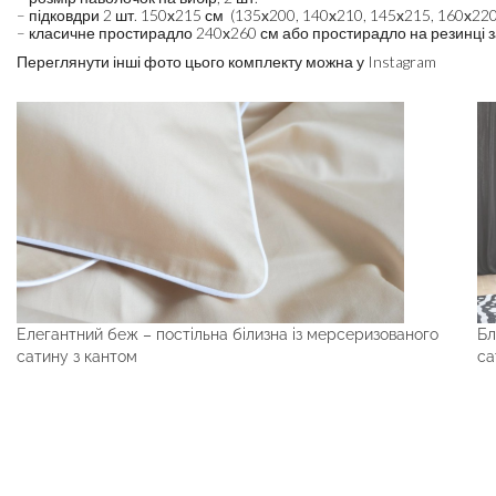
– підковдри 2 шт. 150х215 см (135х200, 140х210, 145х215, 160х220 
– класичне простирадло 240х260 см або простирадло на резинці 
Переглянути інші фото цього комплекту можна у Instagram
Елегантний беж – постільна білизна із мерсеризованого
Бл
сатину з кантом
са