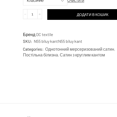
Очистити
ДОДАТИ В КОШИК
Бренд
DC textile
SKU:
N55 biluy kantN55 biluy kant
Categories:
Однотонний мерсеризований сатин
,
Постільна білизна
,
Сатин з круглим кантом