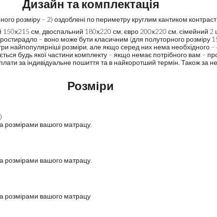
Дизайн та комплектація
ейного розміру – 2) оздоблені по периметру круглим кантиком контрас
 150х215 см, двоспальний 180х220 см, євро 200х220 см, сімейний 2 ш
 простирадло – воно може бути класичним (для полуторного розміру 
три найпопулярніші розміри, але якщо серед них нема необхідного – 
ується будь якої частини комплекту – якщо немає потрібного вам – п
оплати за індивідуальне пошиття та в найкоротший термін. Також за н
Розміри
)
за розмірами вашого матрацу.
за розмірами вашого матрацу.
за розмірами вашого матрацу