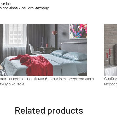
чи ін.)
за розмірами вашого матрацу.
акитна крига – постільна білизна із мерсеризованого
Синій у
тину з кантом
мерсер
Related products