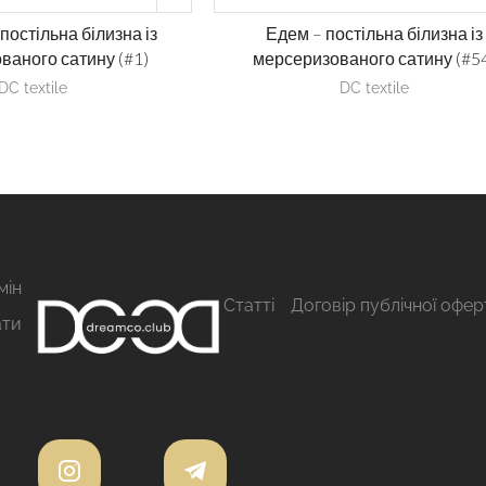
постільна білизна із
Едем – постільна білизна із
ваного сатину (#1)
мерсеризованого сатину (#5
DC textile
DC textile
мін
Статті
Договір публічної офер
ати