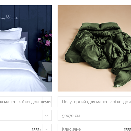
я маленької ковдри шириною 135-160 см)
Полуторний (для маленької ковдри
50х70 см
Класичне
2552
₴
255