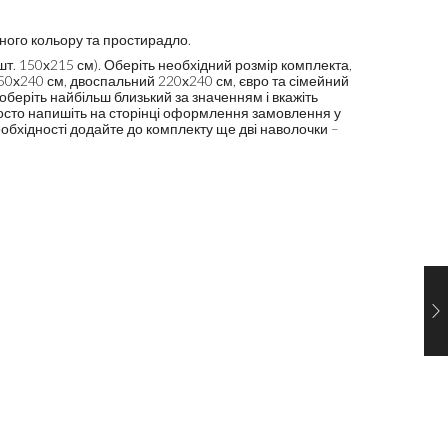
тного кольору та простирадло.
т. 150х215 см). Оберіть необхідний розмір комплекта,
150х240 см, двоспальний 220х240 см, євро та сімейний
оберіть найбільш близький за значенням і вкажіть
росто напишіть на сторінці оформлення замовлення у
еобхідності додайте до комплекту ще дві наволочки –