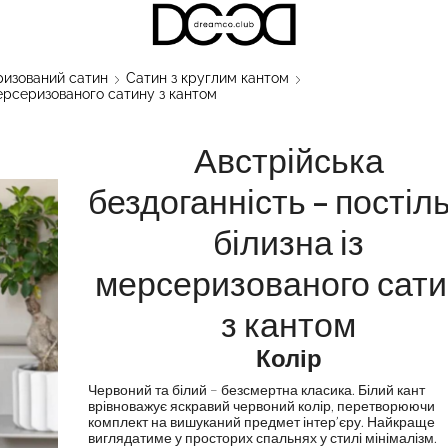
изований сатин
Сатин з круглим кантом
мерсеризованого сатину з кантом
Австрійська
бездоганність – постіл
білизна із
мерсеризованого сати
з кантом
Колір
Червоний та білий – безсмертна класика. Білий кант
врівноважує яскравий червоний колір, перетворюючи
комплект на вишуканий предмет інтер’єру. Найкраще
виглядатиме у просторих спальнях у стилі мінімалізм.