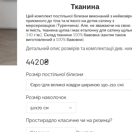
Тканина
Цей комплект постільної білизни виконаний з неймовір
приємного до тіла та м’якого на дотик сатину з
мерсеризацією (Туреччина). Але, не зважаючи на свою
м’якість, тканина цупка і має еталонну для сатину щільн
140 г/м2. Склад тканини 100% бавовна (кантик також
виготовлений з 100% бавовни).
Детальний опис розмірів та комплектації див. ни
4420
₴
Розмір постільної білизни
Розмір наволочок
Простирадло класичне чи на резинці?